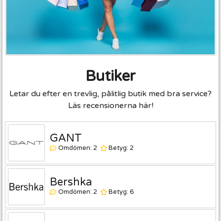
Butiker
Letar du efter en trevlig, pålitlig butik med bra service?
Läs recensionerna här!
GANT
Omdömen: 2
Betyg: 2
Bershka
Omdömen: 2
Betyg: 6