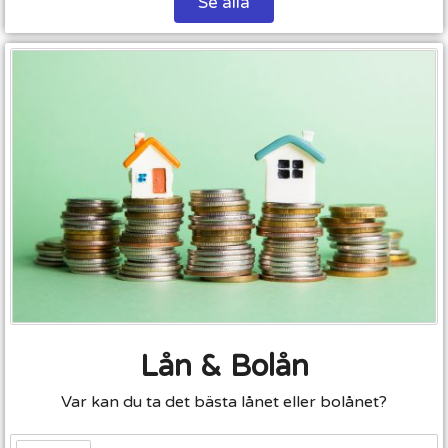
Se alla
Lån & Bolån
Var kan du ta det bästa lånet eller bolånet?