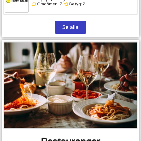
Omdömen: 7
Betyg: 2
Se alla