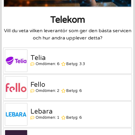
Telekom
Vill du veta vilken leverantör som ger den bästa servicen
och hur andra upplever detta?
Telia
Omdömen: 6
Betyg: 3.3
Fello
Omdömen: 2
Betyg: 6
Lebara
Omdömen: 1
Betyg: 6