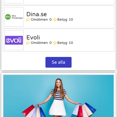
Dina.se
Omdömen: 0
Betyg: 10
Evoli
Omdömen: 0
Betyg: 10
Se alla