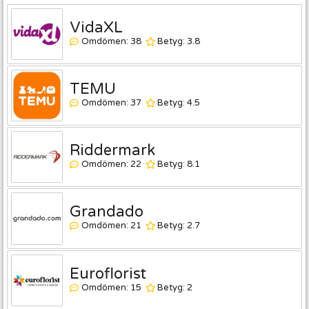
VidaXL
Omdömen: 38
Betyg: 3.8
TEMU
Omdömen: 37
Betyg: 4.5
Riddermark
Omdömen: 22
Betyg: 8.1
Grandado
Omdömen: 21
Betyg: 2.7
Euroflorist
Omdömen: 15
Betyg: 2