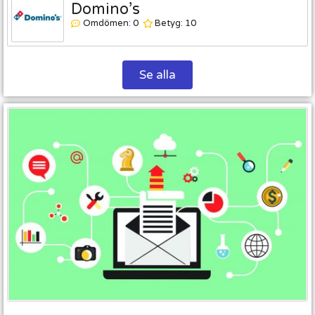
Domino’s
Omdömen: 0
Betyg: 10
Se alla