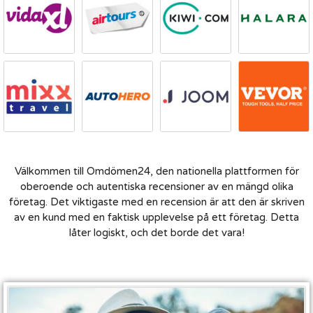
Välkommen till Omdömen24, den nationella plattformen för
oberoende och autentiska recensioner av en mängd olika
företag. Det viktigaste med en recension är att den är skriven
av en kund med en faktisk upplevelse på ett företag. Detta
låter logiskt, och det borde det vara!