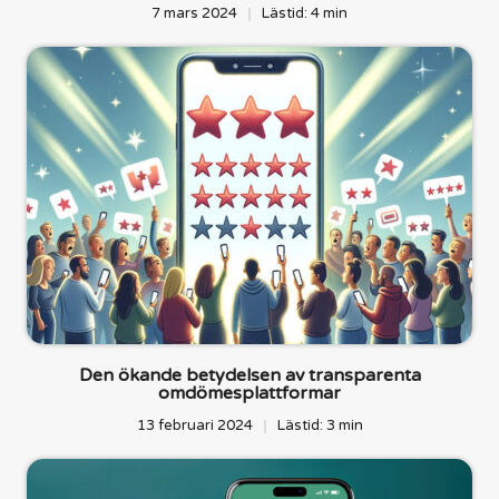
7 mars 2024
Lästid: 4 min
Den ökande betydelsen av transparenta
omdömesplattformar
13 februari 2024
Lästid: 3 min