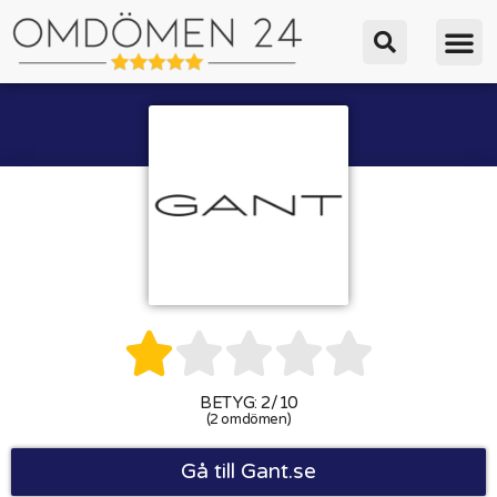





BETYG: 2/10
(2 omdömen)
Gå till Gant.se