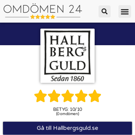





BETYG: 10/10
(0 omdömen)
Gå till Hallbergsguld.se