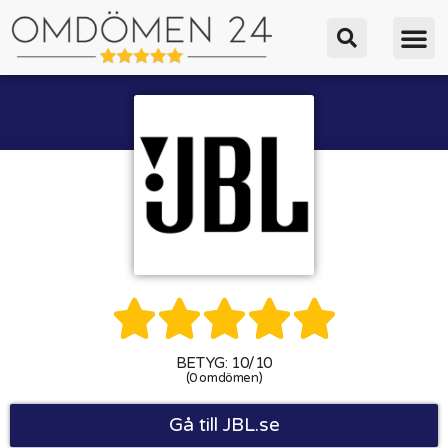





BETYG: 10/10
(0 omdömen)
Gå till JBL.se