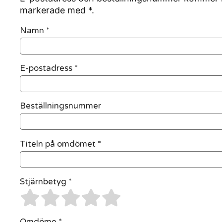
markerade med *.
Namn
*
E-postadress
*
Beställningsnummer
Titeln på omdömet *
Stjärnbetyg *
Omdöme *