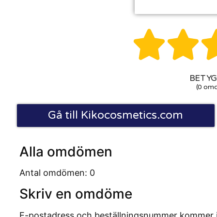


BETYG:
(0 om
Gå till Kikocosmetics.com
Alla omdömen
Antal omdömen: 0
Skriv en omdöme
E-postadress och beställningsnummer kommer inte