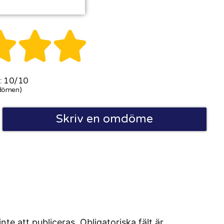



 10/10
dömen)
Skriv en omdöme
 att publiceras. Obligatoriska fält är