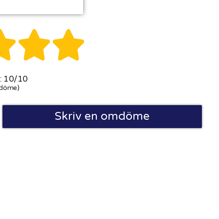



 10/10
döme)
Skriv en omdöme