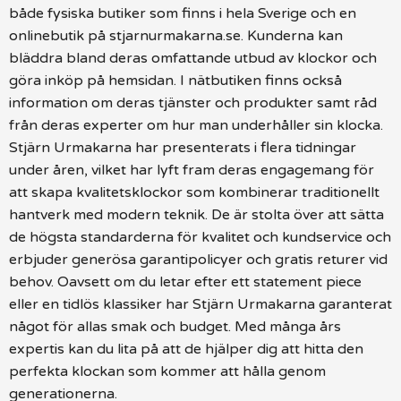
både fysiska butiker som finns i hela Sverige och en
onlinebutik på stjarnurmakarna.se. Kunderna kan
bläddra bland deras omfattande utbud av klockor och
göra inköp på hemsidan. I nätbutiken finns också
information om deras tjänster och produkter samt råd
från deras experter om hur man underhåller sin klocka.
Stjärn Urmakarna har presenterats i flera tidningar
under åren, vilket har lyft fram deras engagemang för
att skapa kvalitetsklockor som kombinerar traditionellt
hantverk med modern teknik. De är stolta över att sätta
de högsta standarderna för kvalitet och kundservice och
erbjuder generösa garantipolicyer och gratis returer vid
behov. Oavsett om du letar efter ett statement piece
eller en tidlös klassiker har Stjärn Urmakarna garanterat
något för allas smak och budget. Med många års
expertis kan du lita på att de hjälper dig att hitta den
perfekta klockan som kommer att hålla genom
generationerna.