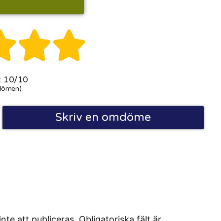



 10/10
dömen)
Skriv en omdöme
 att publiceras. Obligatoriska fält är