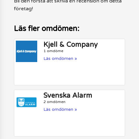
Bli den första att skriva en recension om detta
företag!
Läs fler omdömen:
Kjell & Company
1 omdöme
Läs omdömen »
Svenska Alarm
2 omdömen
Läs omdömen »