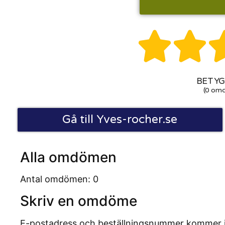


BETYG:
(0 om
Gå till Yves-rocher.se
Alla omdömen
Antal omdömen: 0
Skriv en omdöme
E-postadress och beställningsnummer kommer inte