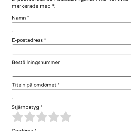
markerade med *.
Namn
*
E-postadress
*
Beställningsnummer
Titeln på omdömet *
Stjärnbetyg *
Omdöme *