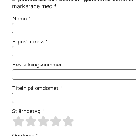
markerade med *.
Namn
*
E-postadress
*
Beställningsnummer
Titeln på omdömet *
Stjärnbetyg *
Omdöme *