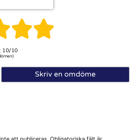



 10/10
dömen)
Skriv en omdöme
 att publiceras. Obligatoriska fält är