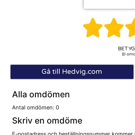


BETYG:
(0 om
Gå till Hedvig.com
Alla omdömen
Antal omdömen: 0
Skriv en omdöme
E-postadress och beställningsnummer kommer inte