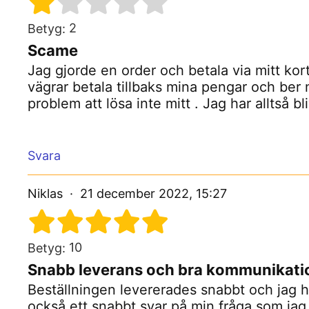
2
Betyg:
Scame
Jag gjorde en order och betala via mitt kor
vägrar betala tillbaks mina pengar och ber m
problem att lösa inte mitt . Jag har alltså bl
Svara
Niklas
21 december 2022, 15:27
10
Betyg:
Snabb leverans och bra kommunikati
Beställningen levererades snabbt och jag hö
också ett snabbt svar på min fråga som jag 