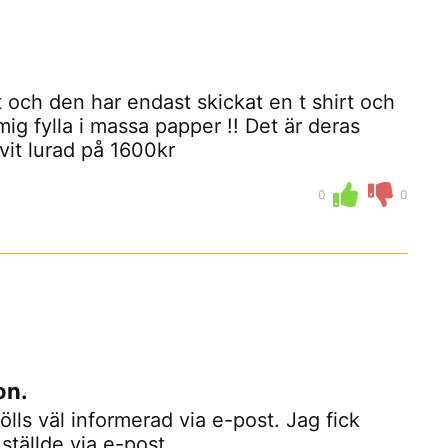
t och den har endast skickat en t shirt och
ig fylla i massa papper !! Det är deras
ivit lurad på 1600kr
0
0
on.
lls väl informerad via e-post. Jag fick
ställde via e-post.