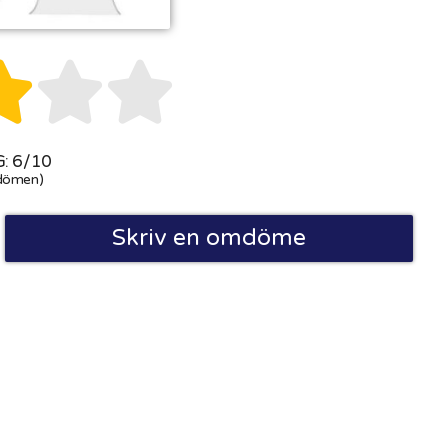



: 6/10
dömen)
Skriv en omdöme