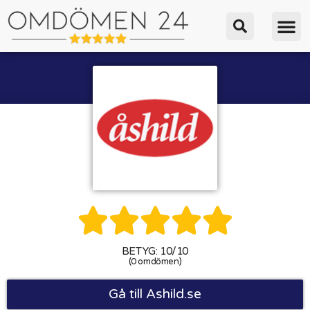





BETYG: 10/10
(0 omdömen)
Gå till Ashild.se