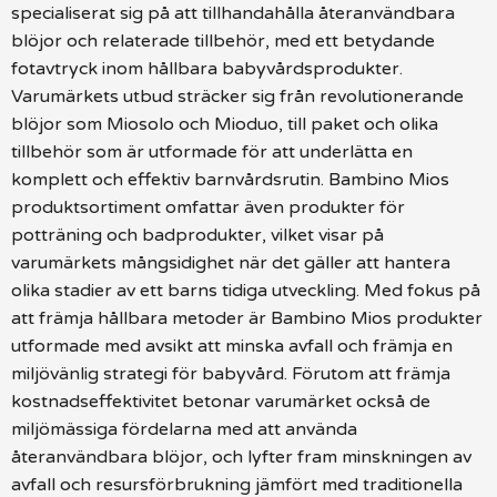
specialiserat sig på att tillhandahålla återanvändbara
blöjor och relaterade tillbehör, med ett betydande
fotavtryck inom hållbara babyvårdsprodukter.
Varumärkets utbud sträcker sig från revolutionerande
blöjor som Miosolo och Mioduo, till paket och olika
tillbehör som är utformade för att underlätta en
komplett och effektiv barnvårdsrutin. Bambino Mios
produktsortiment omfattar även produkter för
potträning och badprodukter, vilket visar på
varumärkets mångsidighet när det gäller att hantera
olika stadier av ett barns tidiga utveckling. Med fokus på
att främja hållbara metoder är Bambino Mios produkter
utformade med avsikt att minska avfall och främja en
miljövänlig strategi för babyvård. Förutom att främja
kostnadseffektivitet betonar varumärket också de
miljömässiga fördelarna med att använda
återanvändbara blöjor, och lyfter fram minskningen av
avfall och resursförbrukning jämfört med traditionella