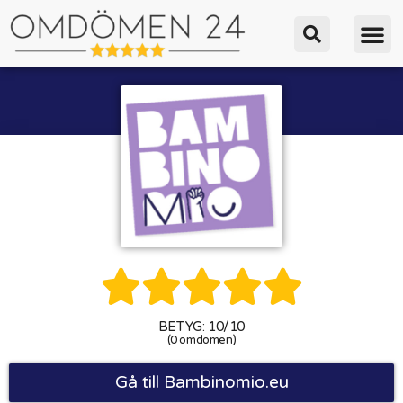





BETYG: 10/10
(0 omdömen)
Gå till Bambinomio.eu