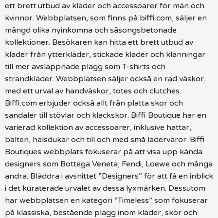
ett brett utbud av kläder och accessoarer för män och
kvinnor. Webbplatsen, som finns på biffi.com, säljer en
mängd olika nyinkomna och säsongsbetonade
kollektioner. Besökaren kan hitta ett brett utbud av
kläder från ytterkläder, stickade kläder och klänningar
till mer avslappnade plagg som T-shirts och
strandkläder. Webbplatsen säljer också en rad väskor,
med ett urval av handväskor, totes och clutches.
Biffi.com erbjuder också allt från platta skor och
sandaler till stövlar och klackskor. Biffi Boutique har en
varierad kollektion av accessoarer, inklusive hattar,
bälten, halsdukar och till och med små lädervaror. Biffi
Boutiques webbplats fokuserar på att visa upp kända
designers som Bottega Veneta, Fendi, Loewe och många
andra. Bläddra i avsnittet ”Designers” för att få en inblick
i det kuraterade urvalet av dessa lyxmärken. Dessutom
har webbplatsen en kategori ”Timeless” som fokuserar
på klassiska, bestående plagg inom kläder, skor och