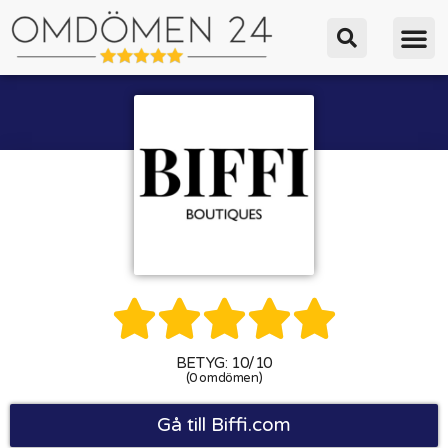





BETYG: 10/10
(0 omdömen)
Gå till Biffi.com