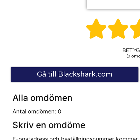


BETYG:
(0 om
Gå till Blackshark.com
Alla omdömen
Antal omdömen: 0
Skriv en omdöme
E-postadress och beställningsnummer kommer inte