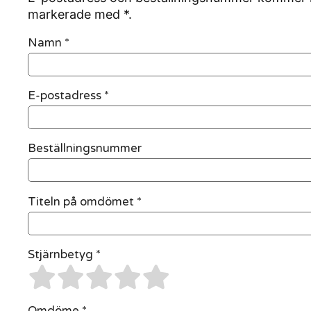
markerade med *.
Namn
*
E-postadress
*
Beställningsnummer
Titeln på omdömet *
Stjärnbetyg *
Omdöme *