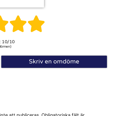



 10/10
dömen)
Skriv en omdöme
 att publiceras. Obligatoriska fält är