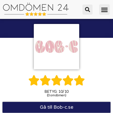





BETYG: 10/10
(0 omdömen)
Gå till Bob-c.se