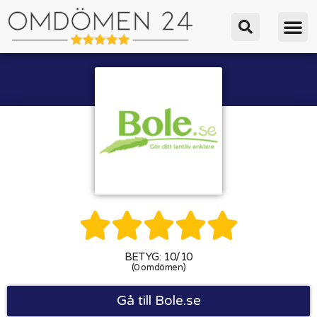





BETYG: 10/10
(0 omdömen)
Gå till Bole.se