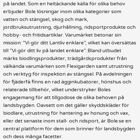
på landet. Som en heltäckande källa för olika behov
erbjuder Bole lösningar inom olika kategorier som
vatten och stängsel, skog och mark,
jordbruksutrustning, djurhållning, ridsportprodukte och
hobby- och fritidsartiklar. Varumärket betonar sin
mission: ”Vi gör ditt Lantliv enklare”, vilket kan översättas
till ”Vi gör ditt liv på landet enklare”. Bland utbudet
märks biodlingsprodukter, trädgårdsprodukter från
välkända varumärken som Flexigarden samt utrustning
och verktyg för inspektion av stängsel. På avdelningen
för fjäderfä finns en rad ägginkubatorer, hönshus och
relaterade tillbehör, vilket understryker Boles
engagemang för att tillgodose de olika behoven på
landsbygden. Oavsett om det gäller skyddskläder för
biodlare, utrustning för hantering av honung och vax,
eller det senaste inom stall- och ridsport, är Bole.se en
central plattform för dem som brinner för landsbygden
och dess många facetter.