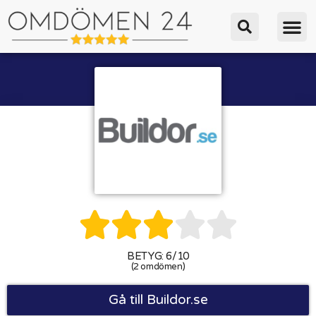





BETYG: 6/10
(2 omdömen)
Gå till Buildor.se