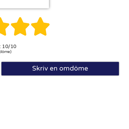



 10/10
döme)
Skriv en omdöme