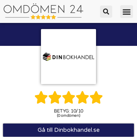





BETYG: 10/10
(0 omdömen)
Gå till Dinbokhandel.se