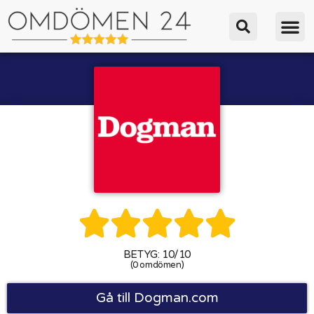





BETYG: 10/10
(0 omdömen)
Gå till Dogman.com