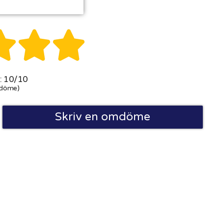



 10/10
döme)
Skriv en omdöme