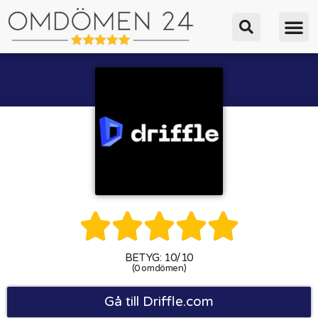





BETYG: 10/10
(0 omdömen)
Gå till Driffle.com