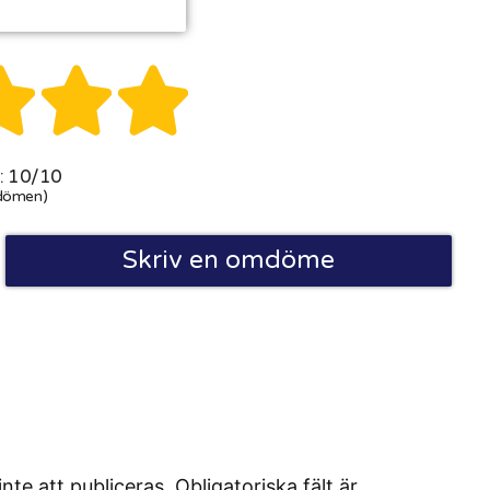



 10/10
dömen)
Skriv en omdöme
 att publiceras. Obligatoriska fält är