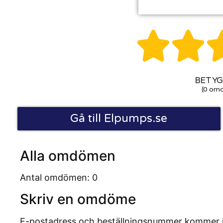


BETYG:
(0 om
Gå till Elpumps.se
Alla omdömen
Antal omdömen: 0
Skriv en omdöme
E-postadress och beställningsnummer kommer inte