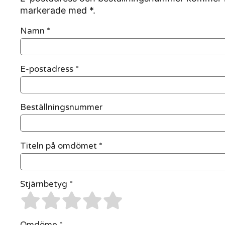
markerade med *.
Namn
*
E-postadress
*
Beställningsnummer
Titeln på omdömet *
Stjärnbetyg *
Omdöme *