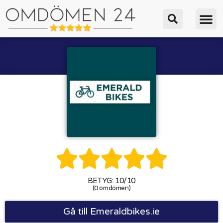





BETYG: 10/10
(0 omdömen)
Gå till Emeraldbikes.ie