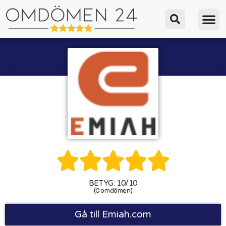





BETYG: 10/10
(0 omdömen)
Gå till Emiah.com