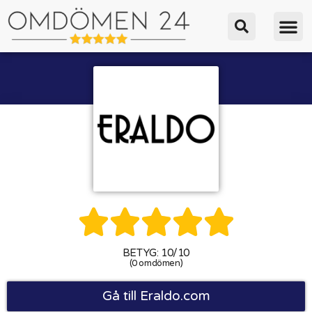





BETYG: 10/10
(0 omdömen)
Gå till Eraldo.com