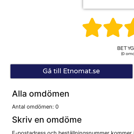


BETYG:
(0 om
Gå till Etnomat.se
Alla omdömen
Antal omdömen: 0
Skriv en omdöme
E-postadress och beställningsnummer kommer inte