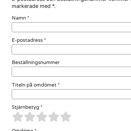
markerade med *.
Namn
*
E-postadress
*
Beställningsnummer
Titeln på omdömet *
Stjärnbetyg *
Omdöme *