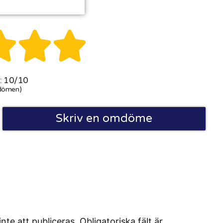



 10/10
dömen)
Skriv en omdöme
 att publiceras. Obligatoriska fält är