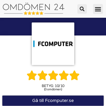





BETYG: 10/10
(0 omdömen)
Gå till Fcomputer.se