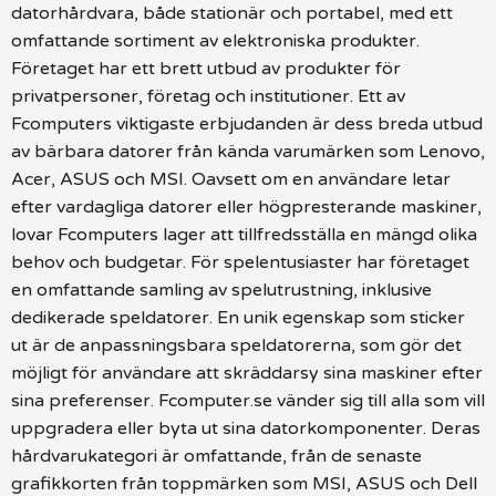
datorhårdvara, både stationär och portabel, med ett
omfattande sortiment av elektroniska produkter.
Företaget har ett brett utbud av produkter för
privatpersoner, företag och institutioner. Ett av
Fcomputers viktigaste erbjudanden är dess breda utbud
av bärbara datorer från kända varumärken som Lenovo,
Acer, ASUS och MSI. Oavsett om en användare letar
efter vardagliga datorer eller högpresterande maskiner,
lovar Fcomputers lager att tillfredsställa en mängd olika
behov och budgetar. För spelentusiaster har företaget
en omfattande samling av spelutrustning, inklusive
dedikerade speldatorer. En unik egenskap som sticker
ut är de anpassningsbara speldatorerna, som gör det
möjligt för användare att skräddarsy sina maskiner efter
sina preferenser. Fcomputer.se vänder sig till alla som vill
uppgradera eller byta ut sina datorkomponenter. Deras
hårdvarukategori är omfattande, från de senaste
grafikkorten från toppmärken som MSI, ASUS och Dell