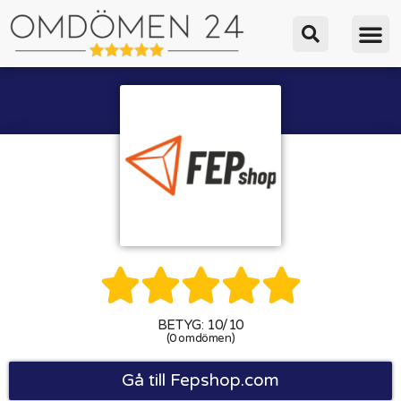





BETYG: 10/10
(0 omdömen)
Gå till Fepshop.com