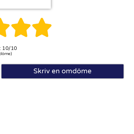



 10/10
döme)
Skriv en omdöme