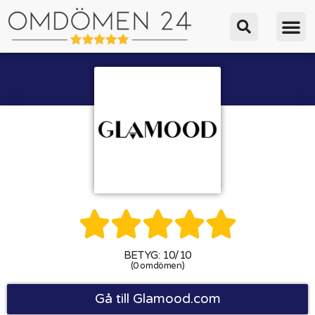





BETYG: 10/10
(0 omdömen)
Gå till Glamood.com