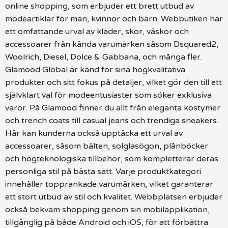
online shopping, som erbjuder ett brett utbud av
modeartiklar för män, kvinnor och barn. Webbutiken har
ett omfattande urval av kläder, skor, väskor och
accessoarer från kända varumärken såsom Dsquared2,
Woolrich, Diesel, Dolce & Gabbana, och många fler.
Glamood Global är känd för sina högkvalitativa
produkter och sitt fokus på detaljer, vilket gör den till ett
självklart val för modeentusiaster som söker exklusiva
varor. På Glamood finner du allt från eleganta kostymer
och trench coats till casual jeans och trendiga sneakers.
Här kan kunderna också upptäcka ett urval av
accessoarer, såsom bälten, solglasögon, plånböcker
och högteknologiska tillbehör, som kompletterar deras
personliga stil på bästa sätt. Varje produktkategori
innehåller topprankade varumärken, vilket garanterar
ett stort utbud av stil och kvalitet. Webbplatsen erbjuder
också bekväm shopping genom sin mobilapplikation,
tillgänglig på både Android och iOS, för att förbättra