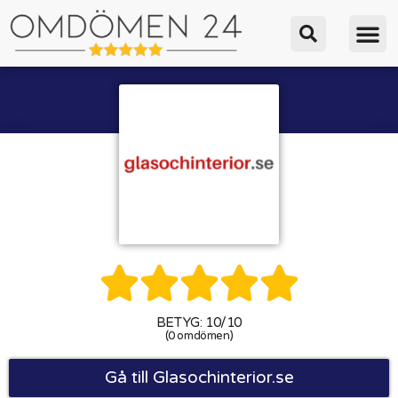





BETYG: 10/10
(0 omdömen)
Gå till Glasochinterior.se