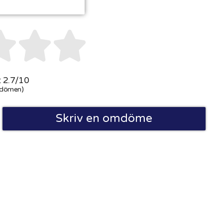



 2.7/10
dömen)
Skriv en omdöme