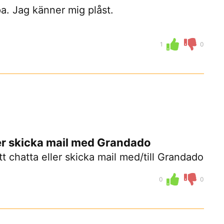
pa. Jag känner mig plåst.
1
0
ller skicka mail med Grandado
t chatta eller skicka mail med/till Grandado
0
0