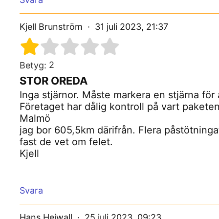
Kjell Brunström
31 juli 2023, 21:37
2
Betyg:
STOR OREDA
Inga stjärnor. Måste markera en stjärna för 
Företaget har dålig kontroll på vart paketen
Malmö
jag bor 605,5km därifrån. Flera påstötninga
fast de vet om felet.
Kjell
Svara
Hans Heiwall
25 juli 2023, 09:23