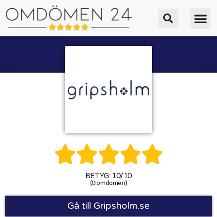





BETYG: 10/10
(0 omdömen)
Gå till Gripsholm.se