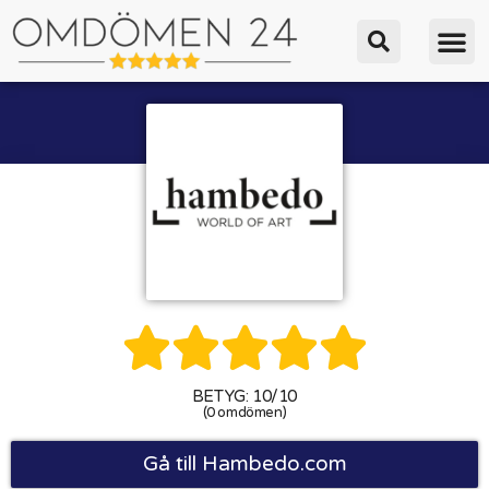





BETYG: 10/10
(0 omdömen)
Gå till Hambedo.com