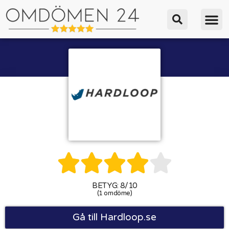





BETYG: 8/10
(1 omdöme)
Gå till Hardloop.se