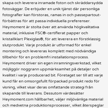
skapa och leverera inramade foton och skräddarsydda
fotoväggar. De erbjuder en unik tjänst där personliga
fotografier kan förstoras, ramas in och passepartout-
förbättras för att passa individuella preferenser.
Heymoment är stolta över att använda högkvalitativa
material, inklusive FSC®-certifierat papper och
kristallklart Plexiglas®, för att leverera en förstklassig
slutprodukt. Varje produkt är utformad för enkel
montering och levereras komplett med nödvändiga
tillbehör för en problemfri installationsprocess.
Heymoment driver sin egen inramningsverkstad, vilket
möjliggör noggrann uppmärksamhet på detaljer och
kvalitet i varje producerad bit. Företaget ser till att varje
kund får en omsorgsfullt förpackad produkt redo för
visning, vilket visar deras omfattande strategi från
skapande till leverans. Dessutom värdesätter
Heymoment.com hållbarhet, väljer miljövänliga material
och medvetna produktionsprocesser, vilket återspeglar