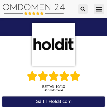





BETYG: 10/10
(0 omdömen)
Gå till Holdit.com