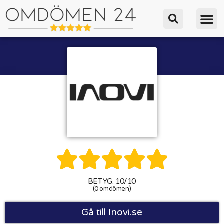





BETYG: 10/10
(0 omdömen)
Gå till Inovi.se