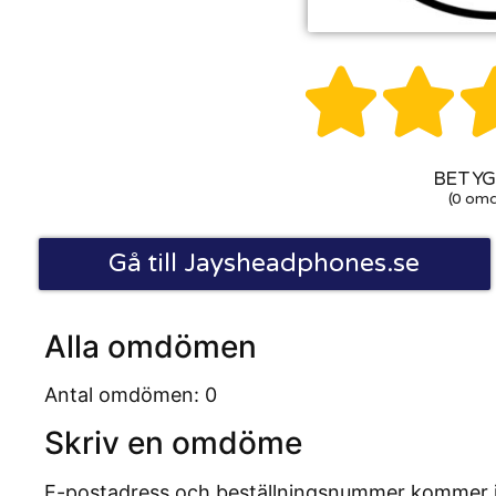


BETYG:
(0 om
Gå till Jaysheadphones.se
Alla omdömen
Antal omdömen: 0
Skriv en omdöme
E-postadress och beställningsnummer kommer inte