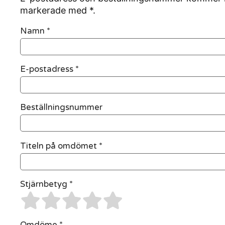
markerade med *.
Namn
*
E-postadress
*
Beställningsnummer
Titeln på omdömet *
Stjärnbetyg *
Omdöme *