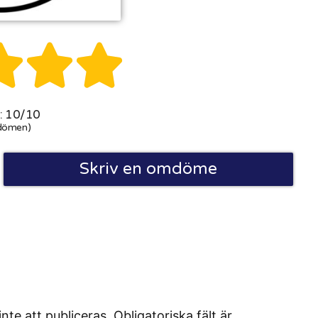



 10/10
dömen)
Skriv en omdöme
 att publiceras. Obligatoriska fält är