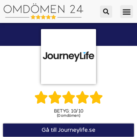





BETYG: 10/10
(0 omdömen)
Gå till Journeylife.se