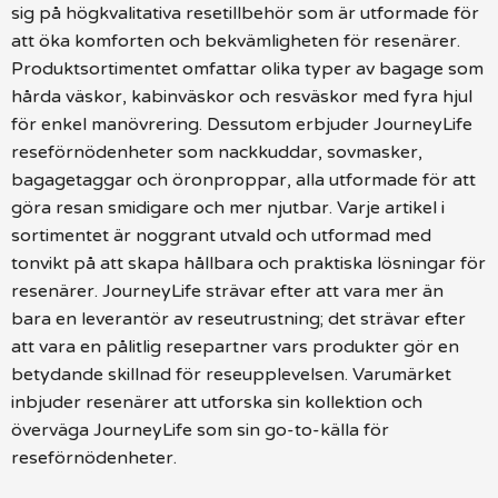
sig på högkvalitativa resetillbehör som är utformade för
att öka komforten och bekvämligheten för resenärer.
Produktsortimentet omfattar olika typer av bagage som
hårda väskor, kabinväskor och resväskor med fyra hjul
för enkel manövrering. Dessutom erbjuder JourneyLife
reseförnödenheter som nackkuddar, sovmasker,
bagagetaggar och öronproppar, alla utformade för att
göra resan smidigare och mer njutbar. Varje artikel i
sortimentet är noggrant utvald och utformad med
tonvikt på att skapa hållbara och praktiska lösningar för
resenärer. JourneyLife strävar efter att vara mer än
bara en leverantör av reseutrustning; det strävar efter
att vara en pålitlig resepartner vars produkter gör en
betydande skillnad för reseupplevelsen. Varumärket
inbjuder resenärer att utforska sin kollektion och
överväga JourneyLife som sin go-to-källa för
reseförnödenheter.