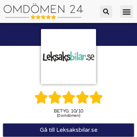





BETYG: 10/10
(0 omdömen)
Gå till Leksaksbilar.se