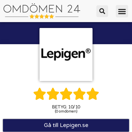





BETYG: 10/10
(0 omdömen)
Gå till Lepigen.se