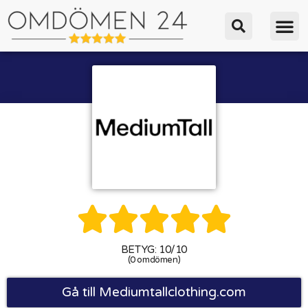





BETYG: 10/10
(0 omdömen)
Gå till Mediumtallclothing.com