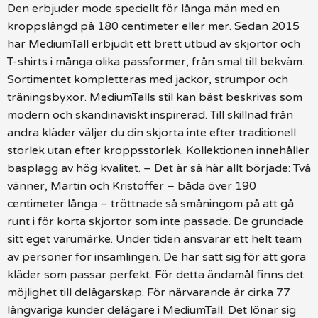
Den erbjuder mode speciellt för långa män med en
kroppslängd på 180 centimeter eller mer. Sedan 2015
har MediumTall erbjudit ett brett utbud av skjortor och
T-shirts i många olika passformer, från smal till bekväm.
Sortimentet kompletteras med jackor, strumpor och
träningsbyxor. MediumTalls stil kan bäst beskrivas som
modern och skandinaviskt inspirerad. Till skillnad från
andra kläder väljer du din skjorta inte efter traditionell
storlek utan efter kroppsstorlek. Kollektionen innehåller
basplagg av hög kvalitet. – Det är så här allt började: Två
vänner, Martin och Kristoffer – båda över 190
centimeter långa – tröttnade så småningom på att gå
runt i för korta skjortor som inte passade. De grundade
sitt eget varumärke. Under tiden ansvarar ett helt team
av personer för insamlingen. De har satt sig för att göra
kläder som passar perfekt. För detta ändamål finns det
möjlighet till delägarskap. För närvarande är cirka 77
långvariga kunder delägare i MediumTall. Det lönar sig