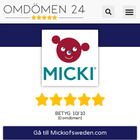





BETYG: 10/10
(0 omdömen)
Gå till Mickiofsweden.com