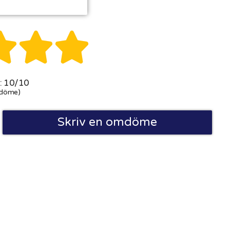



 10/10
döme)
Skriv en omdöme