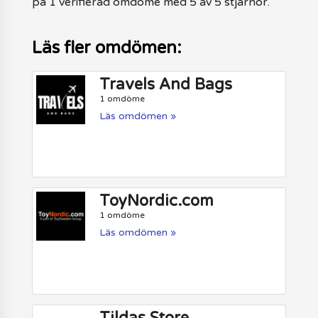
på 1 verifierad omdöme med 5 av 5 stjärnor.
Läs fler omdömen:
Travels And Bags
1 omdöme
Läs omdömen »
ToyNordic.com
1 omdöme
Läs omdömen »
Tildas Store