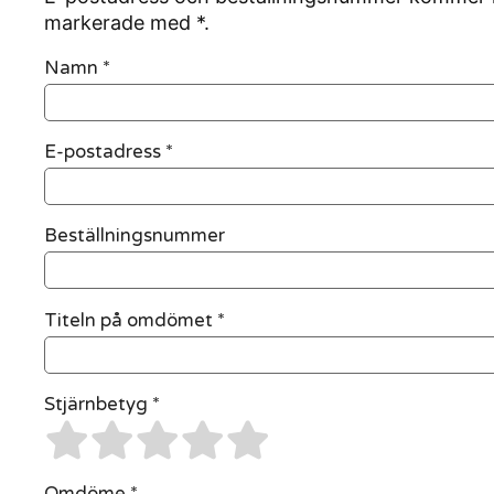
markerade med *.
Namn
*
E-postadress
*
Beställningsnummer
Titeln på omdömet *
Stjärnbetyg *
Omdöme *