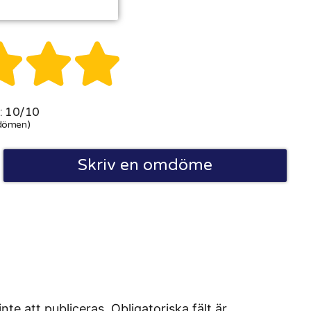



 10/10
dömen)
Skriv en omdöme
 att publiceras. Obligatoriska fält är