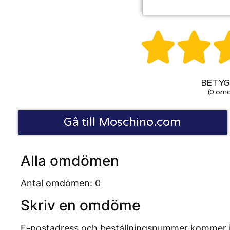


BETYG:
(0 om
Gå till Moschino.com
Alla omdömen
Antal omdömen: 0
Skriv en omdöme
E-postadress och beställningsnummer kommer inte