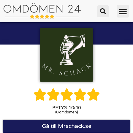





BETYG: 10/10
(0 omdömen)
Gå till Mrschack.se