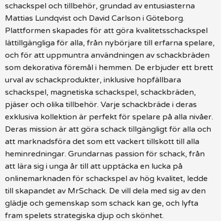
schackspel och tillbehör, grundad av entusiasterna
Mattias Lundqvist och David Carlson i Göteborg.
Plattformen skapades för att göra kvalitetsschackspel
lättillgängliga för alla, från nybörjare till erfarna spelare,
och för att uppmuntra användningen av schackbräden
som dekorativa föremål i hemmen. De erbjuder ett brett
urval av schackprodukter, inklusive hopfällbara
schackspel, magnetiska schackspel, schackbräden,
pjäser och olika tillbehör. Varje schackbräde i deras
exklusiva kollektion är perfekt för spelare på alla nivåer.
Deras mission är att göra schack tillgängligt för alla och
att marknadsföra det som ett vackert tillskott till alla
heminredningar. Grundarnas passion för schack, från
att lära sig i unga år till att upptäcka en lucka på
onlinemarknaden för schackspel av hög kvalitet, ledde
till skapandet av MrSchack. De vill dela med sig av den
glädje och gemenskap som schack kan ge, och lyfta
fram spelets strategiska djup och skönhet.