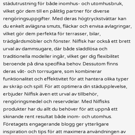
städutrustning för både inomhus- och utomhusbruk,
vilket gör dem till en pålitlig partner för diverse
rengöringsuppgifter. Med deras högtryckstvättar kan
du enkelt avlägsna smuts, fläckar och envisa avlagringar,
vilket gör dem perfekta för terrasser, bilar,
trädgårdsmöbler och fönster. Nilfisk har också ett brett
urval av dammsugare, där både sladdlösa och
traditionella modeller ingår, vilket ger dig flexibilitet
beroende på dina specifika behov. Dessutom finns
deras våt- och torrsugare, som kombinerar
funktionalitet och effektivitet för att hantera olika typer
av skräp och spill. För att optimera din städupplevelse,
erbjuder Nilfisk även ett urval av tillbehör,
rengöringsmedel och reservdelar. Med Nilfisks
produkter har du allt du behöver för att uppnå ett
skinande rent resultat både inom- och utomhus.
Företagets engagerande blogg ger ytterligare
inspiration och tips för att maximera användningen av