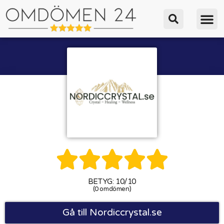





BETYG: 10/10
(0 omdömen)
Gå till Nordiccrystal.se