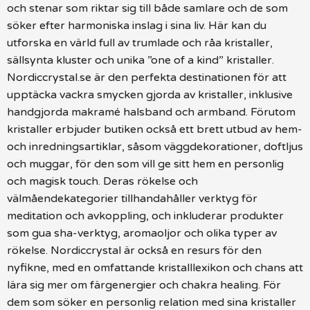
och stenar som riktar sig till både samlare och de som
söker efter harmoniska inslag i sina liv. Här kan du
utforska en värld full av trumlade och råa kristaller,
sällsynta kluster och unika ”one of a kind” kristaller.
Nordiccrystal.se är den perfekta destinationen för att
upptäcka vackra smycken gjorda av kristaller, inklusive
handgjorda makramé halsband och armband. Förutom
kristaller erbjuder butiken också ett brett utbud av hem-
och inredningsartiklar, såsom väggdekorationer, doftljus
och muggar, för den som vill ge sitt hem en personlig
och magisk touch. Deras rökelse och
välmåendekategorier tillhandahåller verktyg för
meditation och avkoppling, och inkluderar produkter
som gua sha-verktyg, aromaoljor och olika typer av
rökelse. Nordiccrystal är också en resurs för den
nyfikne, med en omfattande kristalllexikon och chans att
lära sig mer om färgenergier och chakra healing. För
dem som söker en personlig relation med sina kristaller